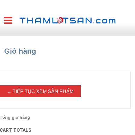
Giỏ hàng
← TIẾP TỤC XEM SẢN PHẨM
Tổng giỏ hàng
CART TOTALS