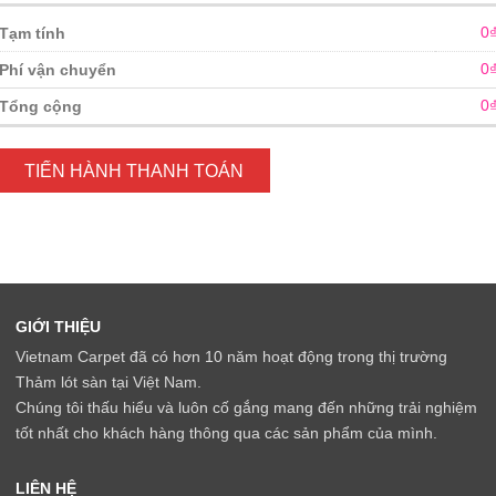
0
Tạm tính
0
Phí vận chuyển
0
Tổng cộng
TIẾN HÀNH THANH TOÁN
GIỚI THIỆU
Vietnam Carpet đã có hơn 10 năm hoạt động trong thị trường
Thảm lót sàn tại Việt Nam.
Chúng tôi thấu hiểu và luôn cố gắng mang đến những trải nghiệm
tốt nhất cho khách hàng thông qua các sản phẩm của mình.
LIÊN HỆ